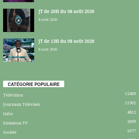
JT de 20H du 08 août 2026
8 août 2026
JT de 13H du 08 août 2026
8 août 2026
CATÉGORIE POPULAIRE
12469
Télévision
11902
Journaux Télévisés
4812
Infos
2899
Emissions TV
1677
Société