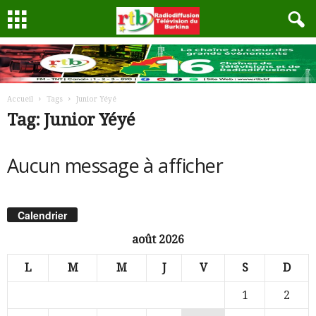
Accueil
Tags
Junior Yéyé
Tag: Junior Yéyé
Aucun message à afficher
Calendrier
août 2026
L
M
M
J
V
S
D
1
2