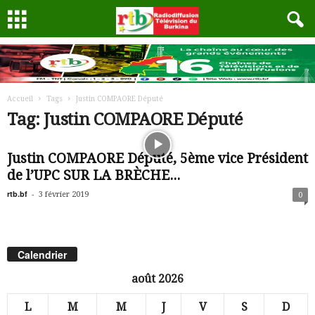
Accueil
Tags
Justin COMPAORE Député
Tag: Justin COMPAORE Député
Justin COMPAORE Député, 5ème vice Président
de l’UPC SUR LA BRÈCHE...
rtb.bf
-
3 février 2019
0
Calendrier
août 2026
L
M
M
J
V
S
D