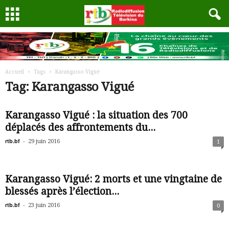
Accueil
Tags
Karangasso Vigué
Tag: Karangasso Vigué
Karangasso Vigué : la situation des 700
déplacés des affrontements du...
rtb.bf
-
29 juin 2016
1
Karangasso Vigué: 2 morts et une vingtaine de
blessés après l’élection...
rtb.bf
-
23 juin 2016
0