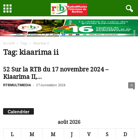
Accueil
Tags
Kiaarima ii
Tag: kiaarima ii
52 Sur la RTB du 17 novembre 2024 –
Kiaarima II,...
RTBMULTIMEDIA
-
17 novembre 2024
0
Calendrier
août 2026
L
M
M
J
V
S
D