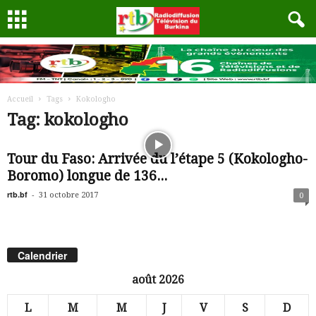
Accueil
Tags
Kokologho
Tag: kokologho
Tour du Faso: Arrivée du l’étape 5 (Kokologho-
Boromo) longue de 136...
rtb.bf
-
31 octobre 2017
0
Calendrier
août 2026
L
M
M
J
V
S
D