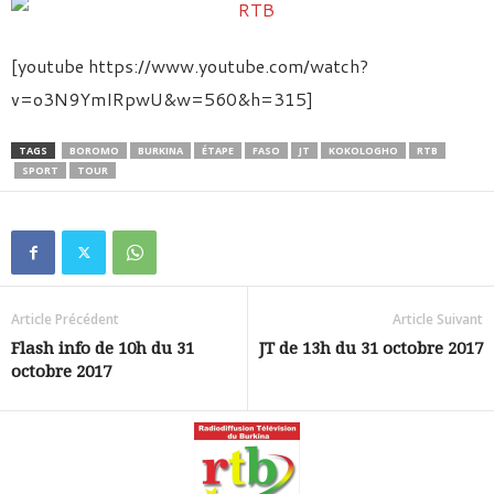
[youtube https://www.youtube.com/watch?
v=o3N9YmIRpwU&w=560&h=315]
TAGS
BOROMO
BURKINA
ÉTAPE
FASO
JT
KOKOLOGHO
RTB
SPORT
TOUR
Article Précédent
Article Suivant
Flash info de 10h du 31
JT de 13h du 31 octobre 2017
octobre 2017