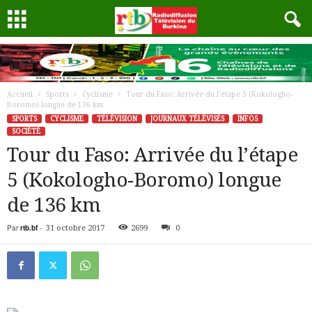
Accueil
Sports
Cyclisme
Tour du Faso: Arrivée du l’étape 5 (Kokologho-
Boromo) longue de 136 km
SPORTS
CYCLISME
TÉLÉVISION
JOURNAUX TÉLÉVISÉS
INFOS
SOCIÉTÉ
Tour du Faso: Arrivée du l’étape
5 (Kokologho-Boromo) longue
de 136 km
Par
rtb.bf
-
31 octobre 2017
2699
0