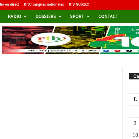
io en direct
RTB3 Langues nationales
RTB GUIRIKO
RADIO
DOSSIERS
SPORT
CONTACT
Ca
L
3
10