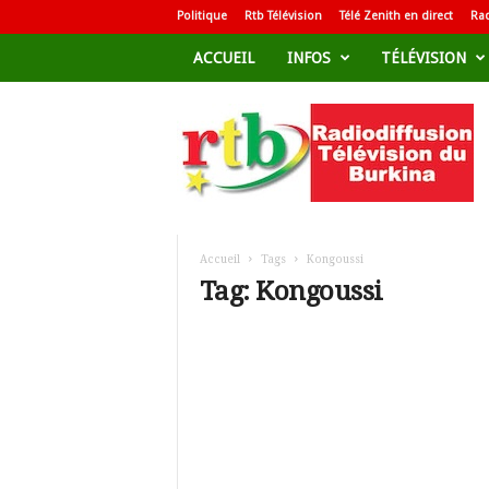
Politique
Rtb Télévision
Télé Zenith en direct
Rad
ACCUEIL
INFOS
TÉLÉVISION
R
a
d
i
o
d
i
f
Accueil
Tags
Kongoussi
f
Tag: Kongoussi
u
s
i
o
n
T
é
l