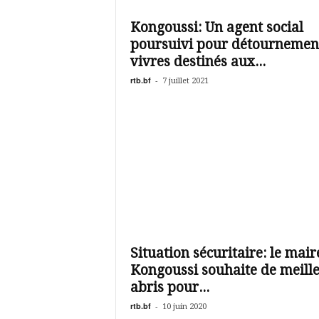
é
v
Kongoussi: Un agent social
i
poursuivi pour détournemen
s
i
vivres destinés aux...
o
rtb.bf
-
7 juillet 2021
n
d
u
B
u
r
k
i
n
a
Situation sécuritaire: le mair
Kongoussi souhaite de meill
abris pour...
rtb.bf
-
10 juin 2020