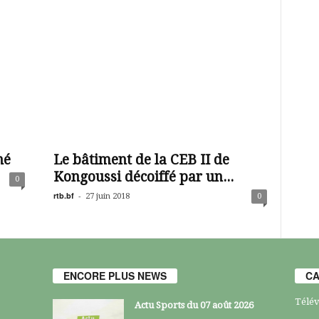
né
Le bâtiment de la CEB II de
Kongoussi décoiffé par un...
0
rtb.bf
-
27 juin 2018
0
ENCORE PLUS NEWS
CA
Télév
Actu Sports du 07 août 2026