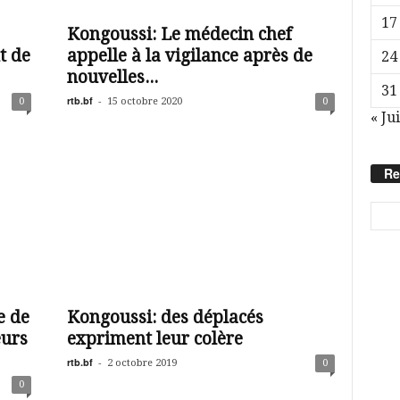
17
Kongoussi: Le médecin chef
t de
appelle à la vigilance après de
24
nouvelles...
31
rtb.bf
-
0
15 octobre 2020
0
« Jui
Re
e de
Kongoussi: des déplacés
eurs
expriment leur colère
rtb.bf
-
2 octobre 2019
0
0