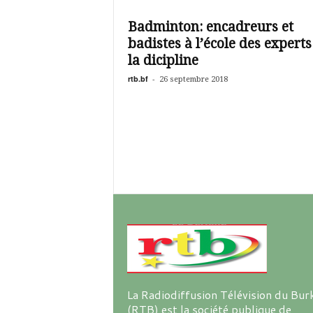
é
v
Badminton: encadreurs et
i
badistes à l’école des experts
s
i
la dicipline
o
rtb.bf
-
26 septembre 2018
n
d
u
B
u
r
k
i
n
a
La Radiodiffusion Télévision du Bur
(RTB) est la société publique de