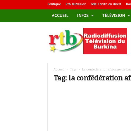
Politique
Rtb Télévision
Télé Zenith en direct
Rad
ACCUEIL
INFOS
TÉLÉVISION
R
a
d
i
o
d
i
f
Accueil
Tags
La confédération africaine de b
f
Tag: la confédération a
u
s
i
o
n
T
é
l