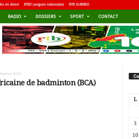
io en direct
RTB3 Langues nationales
RTB GUIRIKO
RADIO
DOSSIERS
SPORT
CONTACT
adminton (BCA)
Ca
fricaine de badminton (BCA)
L
3
10