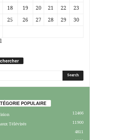
18
19
20
21
22
23
25
26
27
28
29
30
l
chercher
TÉGORIE POPULAIRE
12466
ision
11900
aux Télévisés
4811