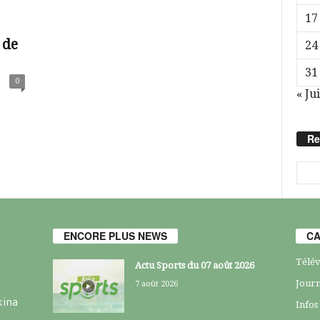
17
 de
24
31
0
« Jui
Re
ENCORE PLUS NEWS
CA
Télév
Actu Sports du 07 août 2026
Journ
7 août 2026
kina
Infos