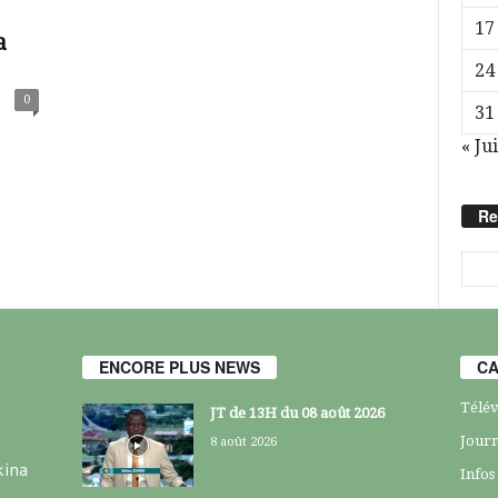
17
a
24
0
31
« Jui
Re
ENCORE PLUS NEWS
CA
Télév
JT de 13H du 08 août 2026
Journ
8 août 2026
kina
Infos