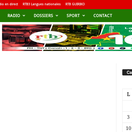
io en direct
RTB3 Langues nationales
RTB GUIRIKO
RADIO
DOSSIERS
SPORT
CONTACT
Ca
L
3
10