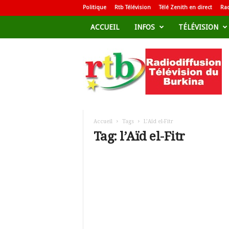
Politique
Rtb Télévision
Télé Zenith en direct
Rad
ACCUEIL
INFOS
TÉLÉVISION
R
a
d
i
o
d
i
f
Accueil
Tags
L’Aïd el-Fitr
f
Tag: l’Aïd el-Fitr
u
s
i
o
n
T
é
l