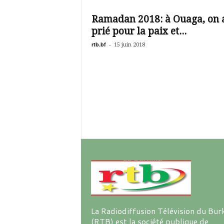
é
v
Ramadan 2018: à Ouaga, on 
i
prié pour la paix et...
s
i
rtb.bf
-
15 juin 2018
o
n
d
u
B
u
r
k
i
n
a
La Radiodiffusion Télévision du Bur
(RTB) est la société publique de