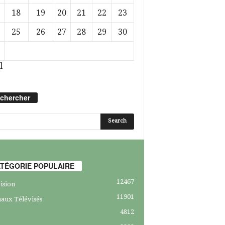
18
19
20
21
22
23
25
26
27
28
29
30
l
chercher
TÉGORIE POPULAIRE
12467
ision
11901
aux Télévisés
4812