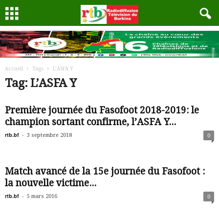
Accueil
Tags
L’ASFA Y
Tag: L’ASFA Y
Première journée du Fasofoot 2018-2019: le
champion sortant confirme, l’ASFA Y...
rtb.bf
-
3 septembre 2018
0
Match avancé de la 15e journée du Fasofoot :
la nouvelle victime...
rtb.bf
-
5 mars 2016
0