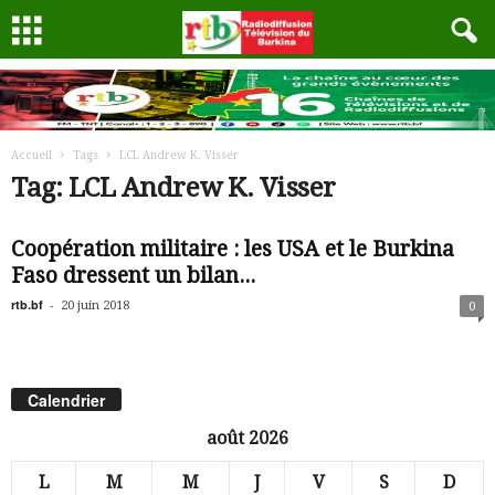
Accueil
Tags
LCL Andrew K. Visser
Tag: LCL Andrew K. Visser
Coopération militaire : les USA et le Burkina
Faso dressent un bilan...
rtb.bf
-
20 juin 2018
0
Calendrier
août 2026
L
M
M
J
V
S
D