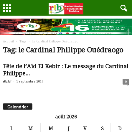
Accueil
Tags
Le Cardinal Philippe Ouédraogo
Tag: le Cardinal Philippe Ouédraogo
Fête de l’Aïd El Kebir : Le message du Cardinal
Philippe...
rtb.bf
-
1 septembre 2017
0
Calendrier
août 2026
L
M
M
J
V
S
D