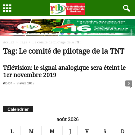
Accueil
Tags
Le comité de pilotage de la TNT
Tag: Le comité de pilotage de la TNT
Télévision: le signal analogique sera éteint le
1er novembre 2019
rtb.bf
-
8 avril 2019
0
Calendrier
août 2026
L
M
M
J
V
S
D