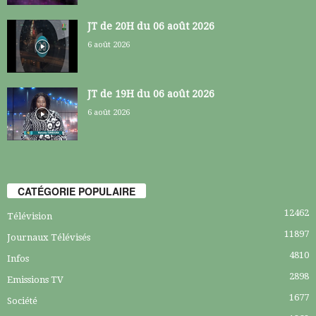
JT de 20H du 06 août 2026
6 août 2026
JT de 19H du 06 août 2026
6 août 2026
CATÉGORIE POPULAIRE
12462
Télévision
11897
Journaux Télévisés
4810
Infos
2898
Emissions TV
1677
Société