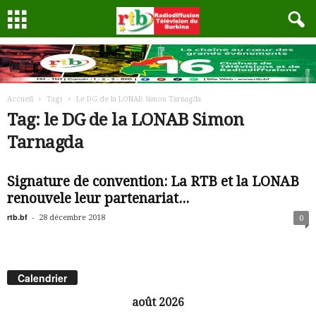
Accueil
Tags
Le DG de la LONAB Simon Tarnagda
Tag: le DG de la LONAB Simon
Tarnagda
Signature de convention: La RTB et la LONAB
renouvele leur partenariat...
rtb.bf
-
28 décembre 2018
0
Calendrier
août 2026