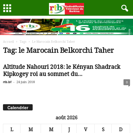
Accueil
Tags
Le Marocain Belkorchi Taher
Tag: le Marocain Belkorchi Taher
Altitude Nahouri 2018: le Kényan Shadrack
Kipkogey roi au sommet du...
rtb.bf
-
24 juin 2018
0
Calendrier
août 2026
L
M
M
J
V
S
D