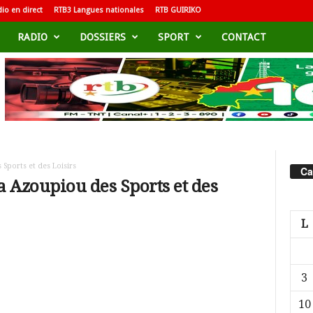
io en direct
RTB3 Langues nationales
RTB GUIRIKO
RADIO
DOSSIERS
SPORT
CONTACT
Sports et des Loisirs
Ca
 Azoupiou des Sports et des
L
3
10