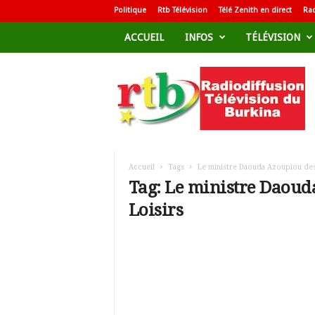
Politique
Rtb Télévision
Télé Zenith en direct
Rad
ACCUEIL
INFOS
TÉLÉVISION
R
a
d
i
o
d
i
f
Accueil
Tags
Le ministre Daouda Azoupiou des 
f
Tag: Le ministre Daouda
u
Loisirs
s
i
o
n
T
é
l