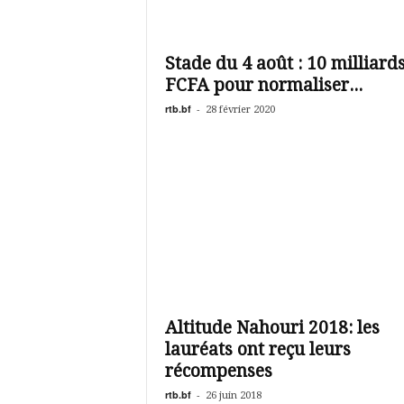
é
v
i
s
Stade du 4 août : 10 milliard
i
FCFA pour normaliser...
o
rtb.bf
-
28 février 2020
n
d
u
B
u
r
k
i
n
a
Altitude Nahouri 2018: les
lauréats ont reçu leurs
récompenses
rtb.bf
-
26 juin 2018