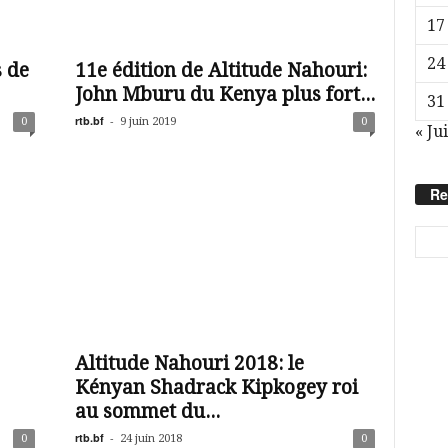
17
24
s de
11e édition de Altitude Nahouri:
John Mburu du Kenya plus fort...
31
rtb.bf
-
0
9 juin 2019
0
« Jui
Re
Altitude Nahouri 2018: le
Kényan Shadrack Kipkogey roi
au sommet du...
rtb.bf
-
0
24 juin 2018
0