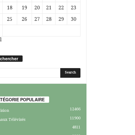
18
19
20
21
22
23
25
26
27
28
29
30
l
chercher
TÉGORIE POPULAIRE
12466
ision
11900
aux Télévisés
4811