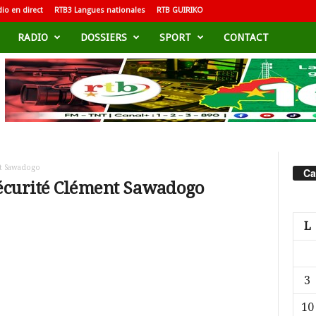
io en direct
RTB3 Langues nationales
RTB GUIRIKO
RADIO
DOSSIERS
SPORT
CONTACT
nt Sawadogo
Ca
 sécurité Clément Sawadogo
L
3
10