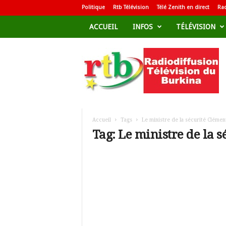
Politique
Rtb Télévision
Télé Zenith en direct
Rad
ACCUEIL
INFOS
TÉLÉVISION
R
a
d
i
o
d
i
f
Accueil
Tags
Le ministre de la sécurité Cléme
f
Tag: Le ministre de la
u
s
i
o
n
T
é
l