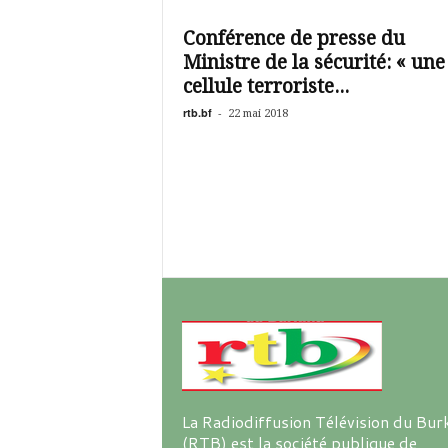
é
v
Conférence de presse du
i
Ministre de la sécurité: « une
s
i
cellule terroriste...
o
rtb.bf
-
22 mai 2018
n
d
u
B
u
r
k
i
n
a
La Radiodiffusion Télévision du Bur
(RTB) est la société publique de