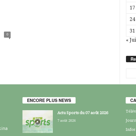
17
24
31
0
« Jui
Re
ENCORE PLUS NEWS
CA
Télév
Actu Sports du 07 août 2026
Journ
7 août 2026
kina
Infos