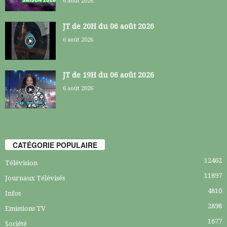
6 août 2026
JT de 20H du 06 août 2026
6 août 2026
JT de 19H du 06 août 2026
6 août 2026
CATÉGORIE POPULAIRE
12462
Télévision
11897
Journaux Télévisés
4810
Infos
2898
Emissions TV
1677
Société