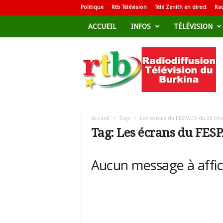
Politique
Rtb Télévision
Télé Zenith en direct
Rad
ACCUEIL
INFOS
TÉLÉVISION
R
a
d
i
o
d
i
f
Accueil
Tags
Les écrans du FESPACO du 28 fév
f
Tag: Les écrans du FESP
u
s
i
Aucun message à affi
o
n
T
é
l