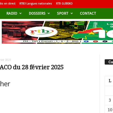
io en direct
RTB3 Langues nationales
RTB GUIRIKO
RADIO
DOSSIERS
SPORT
CONTACT
rier 2025
Ca
ACO du 28 février 2025
L
cher
3
10