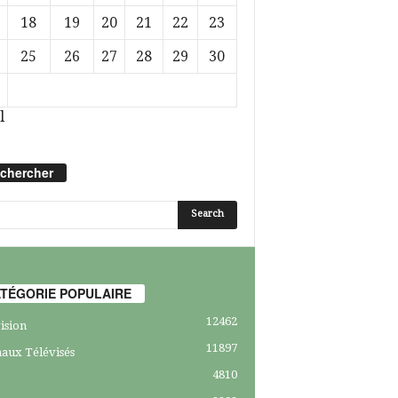
18
19
20
21
22
23
25
26
27
28
29
30
l
chercher
TÉGORIE POPULAIRE
12462
ision
11897
aux Télévisés
4810