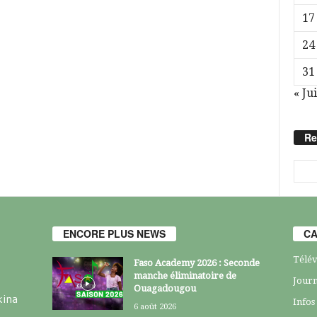
17
24
31
« Jui
Re
ENCORE PLUS NEWS
CA
Télév
Faso Academy 2026 : Seconde
manche éliminatoire de
Journ
Ouagadougou
kina
Infos
6 août 2026