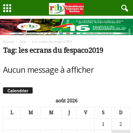
Accueil
Tags
Les ecrans du fespaco2019
Tag: les ecrans du fespaco2019
Aucun message à afficher
Calendrier
août 2026
L
M
M
J
V
S
D
1
2