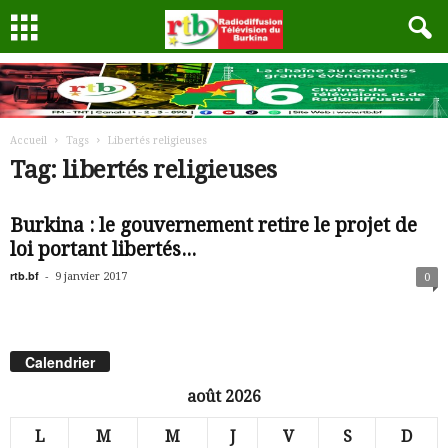
Accueil
Tags
Libertés religieuses
Tag: libertés religieuses
Burkina : le gouvernement retire le projet de
loi portant libertés...
rtb.bf
-
9 janvier 2017
0
Calendrier
août 2026
L
M
M
J
V
S
D