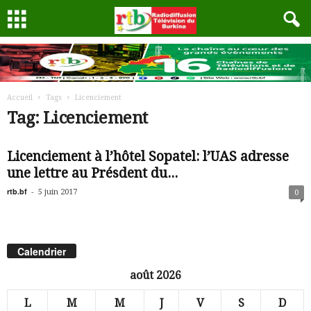
Accueil
Tags
Licenciement
Tag: Licenciement
Licenciement à l’hôtel Sopatel: l’UAS adresse
une lettre au Présdent du...
rtb.bf
-
5 juin 2017
0
Calendrier
août 2026
L
M
M
J
V
S
D