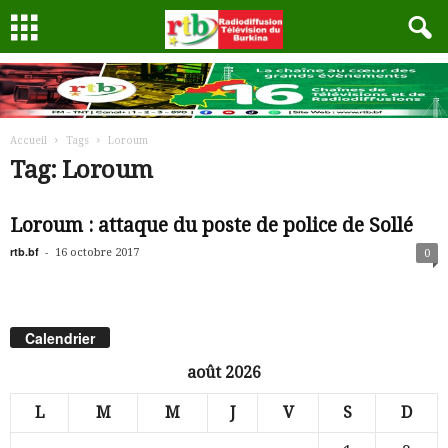
Accueil
Tags
Loroum
Tag: Loroum
Loroum : attaque du poste de police de Sollé
rtb.bf
-
16 octobre 2017
0
Calendrier
août 2026
L
M
M
J
V
S
D