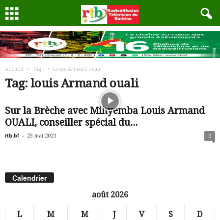
Accueil
Tags
Louis Armand ouali
Tag: louis Armand ouali
Sur la Brèche avec Mihyemba Louis Armand
OUALI, conseiller spécial du...
rtb.bf
-
23 mai 2021
0
Calendrier
août 2026
L
M
M
J
V
S
D