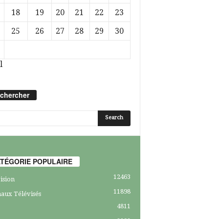
18
19
20
21
22
23
25
26
27
28
29
30
l
chercher
TÉGORIE POPULAIRE
12463
ision
11898
aux Télévisés
4811