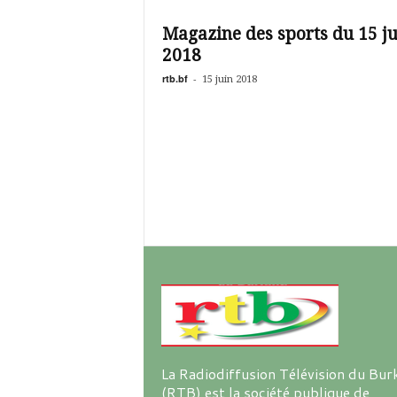
é
v
Magazine des sports du 15 ju
i
2018
s
i
rtb.bf
-
15 juin 2018
o
n
d
u
B
u
r
k
i
n
a
La Radiodiffusion Télévision du Bur
(RTB) est la société publique de