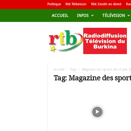
Politique
Rtb Télévision
Télé Zenith en direct
Rad
ACCUEIL
INFOS
TÉLÉVISION
R
a
d
i
o
d
i
f
Accueil
Tags
Magazine des sports du 15 juin 2
f
Tag: Magazine des sport
u
s
i
o
n
T
é
l