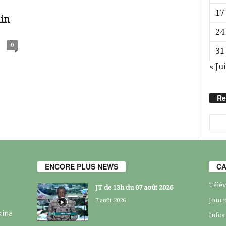
17
in
24
0
31
« Jui
Re
ENCORE PLUS NEWS
CA
Télév
JT de 13h du 07 août 2026
Journ
7 août 2026
kina
Infos