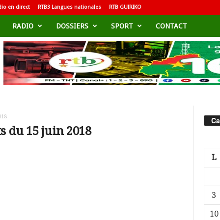
io en direct
RTB3 Langues nationales
RTB GUIRIKO
RADIO
DOSSIERS
SPORT
CONTACT
018
Ca
s du 15 juin 2018
L
3
10