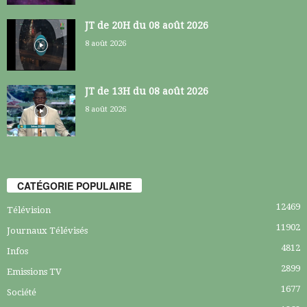
JT de 20H du 08 août 2026
8 août 2026
JT de 13H du 08 août 2026
8 août 2026
CATÉGORIE POPULAIRE
12469
Télévision
11902
Journaux Télévisés
4812
Infos
2899
Emissions TV
1677
Société