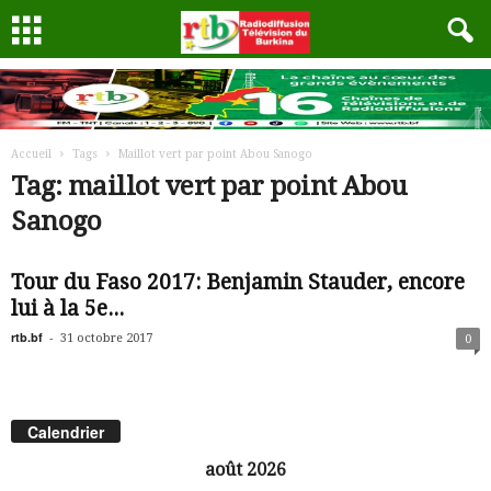
Accueil
Tags
Maillot vert par point Abou Sanogo
Tag: maillot vert par point Abou
Sanogo
Tour du Faso 2017: Benjamin Stauder, encore
lui à la 5e...
rtb.bf
-
31 octobre 2017
0
Calendrier
août 2026