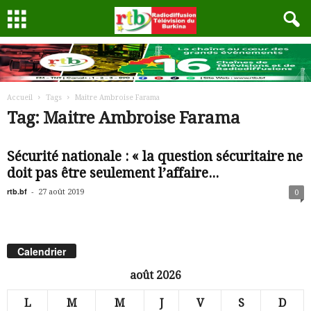
Accueil
Tags
Maitre Ambroise Farama
Tag: Maitre Ambroise Farama
Sécurité nationale : « la question sécuritaire ne
doit pas être seulement l’affaire...
rtb.bf
-
27 août 2019
0
Calendrier
août 2026
L
M
M
J
V
S
D