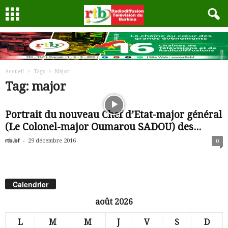
Accueil
Tags
Major
Tag: major
Portrait du nouveau Chef d’Etat-major général
(Le Colonel-major Oumarou SADOU) des...
rtb.bf
-
29 décembre 2016
0
Calendrier
août 2026
L
M
M
J
V
S
D