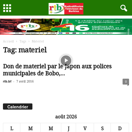
Accueil
Tags
Materiel
Tag: materiel
Don de materiel par le Japon aux polices
municipales de Bobo,...
rtb.bf
-
7 avril 2016
0
Calendrier
août 2026
L
M
M
J
V
S
D