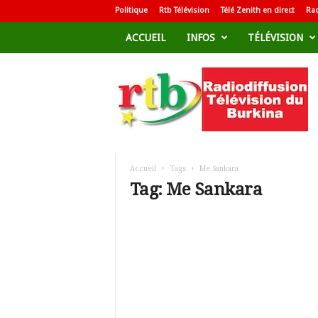
Politique
Rtb Télévision
Télé Zenith en direct
Rad
ACCUEIL
INFOS
TÉLÉVISION
R
a
d
i
o
d
i
f
Accueil
Tags
Me Sankara
f
Tag: Me Sankara
u
s
i
o
n
T
é
l