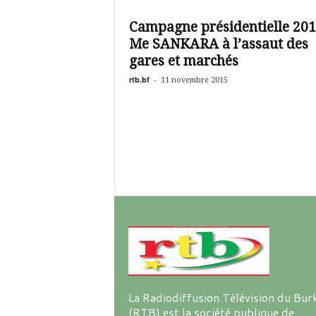
é
v
Campagne présidentielle 201
i
Me SANKARA à l’assaut des
s
i
gares et marchés
o
rtb.bf
-
11 novembre 2015
n
d
u
B
u
r
k
i
n
a
La Radiodiffusion Télévision du Bur
(RTB) est la société publique de