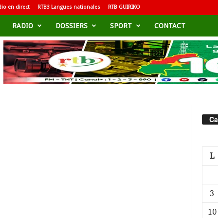
io en direct
RTB3 Langues nationales
RTB GUIRIKO
RADIO
DOSSIERS
SPORT
CONTACT
Ca
L
3
10