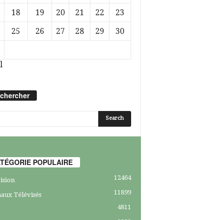
18
19
20
21
22
23
25
26
27
28
29
30
l
chercher
TÉGORIE POPULAIRE
12464
ision
11899
aux Télévisés
4811