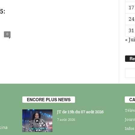
17
5:
24
31
0
« Jui
Re
ENCORE PLUS NEWS
CA
Télév
JT de 19h du 07 août 2026
Journ
7 août 2026
kina
Infos