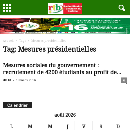
Accueil
Tags
Mesures présidentielles
Tag: Mesures présidentielles
Mesures sociales du gouvernement :
recrutement de 4200 étudiants au profit de...
rtb.bf
-
18 mars 2016
0
Calendrier
août 2026
L
M
M
J
V
S
D