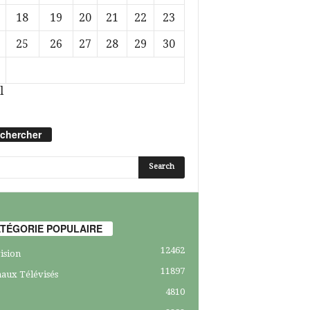
18
19
20
21
22
23
25
26
27
28
29
30
l
chercher
TÉGORIE POPULAIRE
12462
ision
11897
aux Télévisés
4810