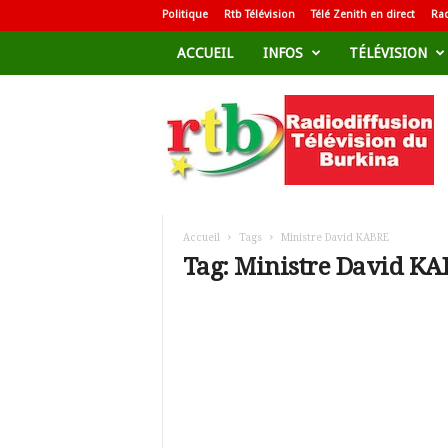
Politique
Rtb Télévision
Télé Zenith en direct
Rad
ACCUEIL
INFOS
TÉLÉVISION
R
a
d
i
o
d
i
f
Accueil
Tags
Ministre David KABRE
f
Tag: Ministre David K
u
s
i
o
n
T
é
l