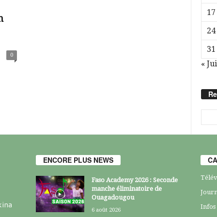
17
n
24
31
0
« Jui
Re
ENCORE PLUS NEWS
CA
Télév
Faso Academy 2026 : Seconde
manche éliminatoire de
Journ
Ouagadougou
kina
Infos
6 août 2026