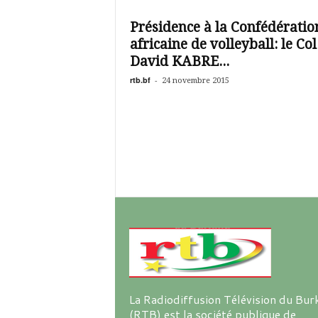
é
v
Présidence à la Confédératio
i
africaine de volleyball: le Col
s
i
David KABRE...
o
rtb.bf
-
24 novembre 2015
n
d
u
B
u
r
k
i
n
a
La Radiodiffusion Télévision du Bur
(RTB) est la société publique de