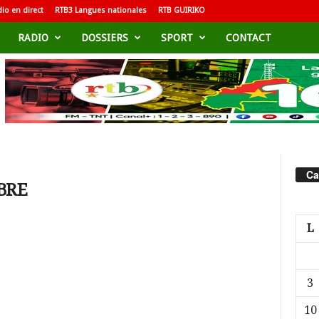
io en direct
RTB3 Langues nationales
RTB GUIRIKO
RADIO
DOSSIERS
SPORT
CONTACT
Ca
ABRE
L
3
10