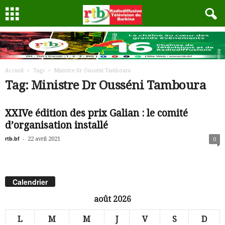
Accueil
Tags
Ministre Dr Ousséni Tamboura
Tag: Ministre Dr Ousséni Tamboura
XXIVe édition des prix Galian : le comité
d’organisation installé
rtb.bf
-
22 avril 2021
0
Calendrier
août 2026
L
M
M
J
V
S
D