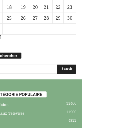
18
19
20
21
22
23
25
26
27
28
29
30
l
chercher
TÉGORIE POPULAIRE
12466
ision
11900
aux Télévisés
4811