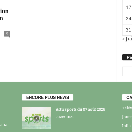
17
ion
on
24
31
0
« Jui
Re
ENCORE PLUS NEWS
CA
Télév
Actu Sports du 07 août 2026
Journ
7 août 2026
kina
Infos