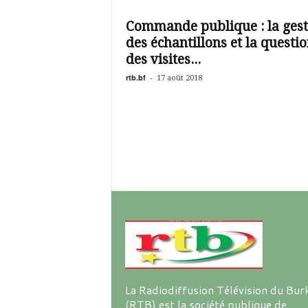
é
v
Commande publique : la gest
i
des échantillons et la questi
s
i
des visites...
o
rtb.bf
-
17 août 2018
n
d
u
B
u
r
k
i
n
a
La Radiodiffusion Télévision du Bur
(RTB) est la société publique de