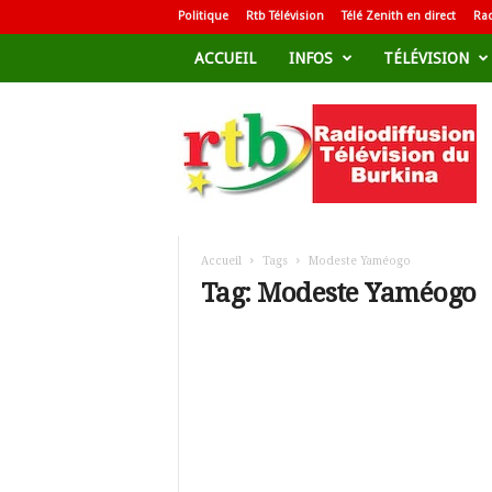
Politique
Rtb Télévision
Télé Zenith en direct
Rad
ACCUEIL
INFOS
TÉLÉVISION
R
a
d
i
o
d
i
f
Accueil
Tags
Modeste Yaméogo
f
Tag: Modeste Yaméogo
u
s
i
o
n
T
é
l