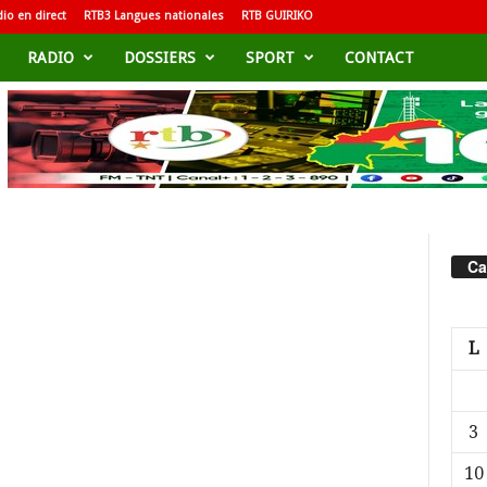
io en direct
RTB3 Langues nationales
RTB GUIRIKO
RADIO
DOSSIERS
SPORT
CONTACT
Ca
L
3
10