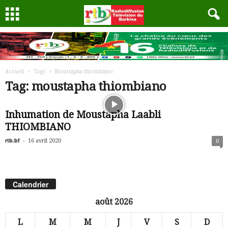
Accueil
Tags
Moustapha thiombiano
Tag: moustapha thiombiano
Inhumation de Moustapha Laabli
THIOMBIANO
rtb.bf
-
16 avril 2020
0
Calendrier
août 2026
L
M
M
J
V
S
D