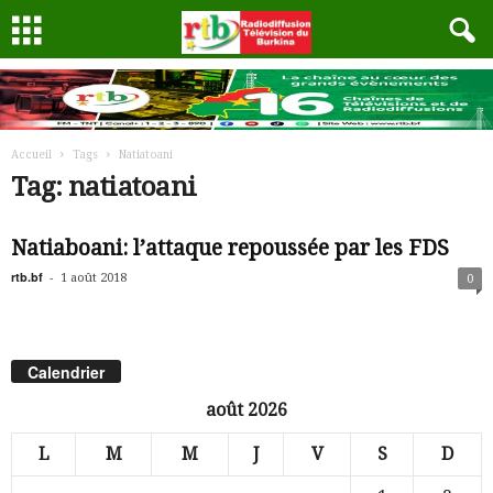
Accueil
Tags
Natiatoani
Tag: natiatoani
Natiaboani: l’attaque repoussée par les FDS
rtb.bf
-
1 août 2018
0
Calendrier
août 2026
L
M
M
J
V
S
D