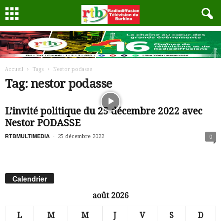
Accueil
Tags
Nestor podasse
Tag: nestor podasse
L’invité politique du 25 décembre 2022 avec
Nestor PODASSE
RTBMULTIMEDIA
-
25 décembre 2022
0
Calendrier
août 2026
L
M
M
J
V
S
D