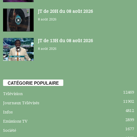
JT de 20H du 08 août 2026
8 août 2026
JT de 13H du 08 août 2026
8 août 2026
CATÉGORIE POPULAIRE
12469
Télévision
11902
Journaux Télévisés
4812
Infos
2899
Emissions TV
1677
Société