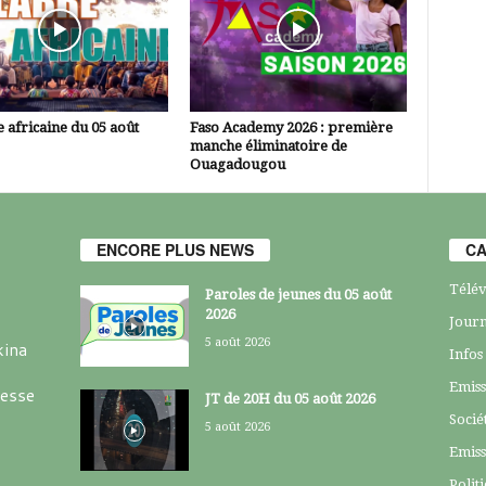
 africaine du 05 août
Faso Academy 2026 : première
manche éliminatoire de
Ouagadougou
ENCORE PLUS NEWS
CA
Télév
Paroles de jeunes du 05 août
2026
Journ
5 août 2026
kina
Infos
Emiss
resse
JT de 20H du 05 août 2026
Socié
5 août 2026
Emiss
Polit