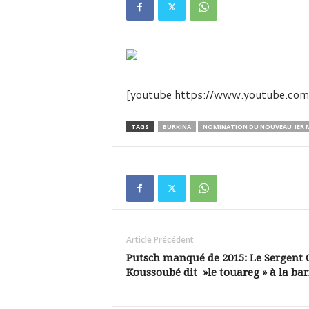
é
v
i
s
i
o
n
[youtube https://www.youtube.
d
u
TAGS
BURKINA
NOMINATION DU NOUVEAU 1ER 
B
u
r
k
i
n
a
Article Précédent
Putsch manqué de 2015: Le Sergent 
Koussoubé dit »le touareg » à la bar