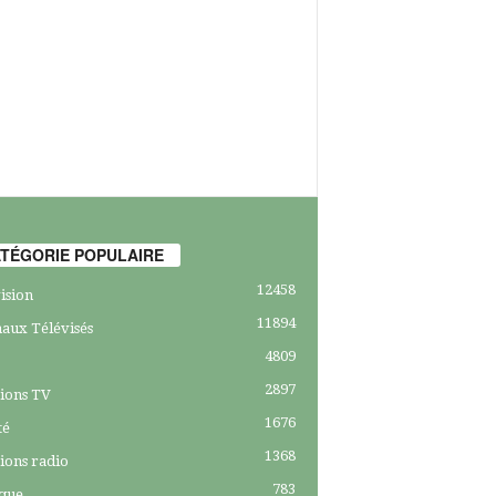
TÉGORIE POPULAIRE
12458
ision
11894
aux Télévisés
4809
2897
ions TV
1676
té
1368
ions radio
783
ique