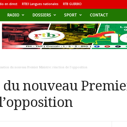
io en direct
RTB3 Langues nationales
RTB GUIRIKO
RADIO
DOSSIERS
SPORT
CONTACT
nation du nouveau Premier Ministre: réaction de l’opposition
 du nouveau Premier
l’opposition