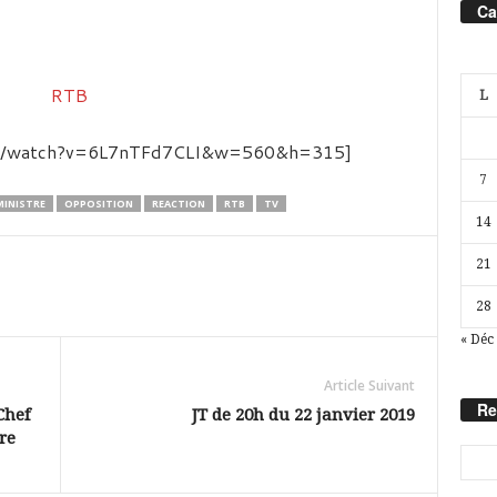
Ca
L
com/watch?v=6L7nTFd7CLI&w=560&h=315]
7
MINISTRE
OPPOSITION
REACTION
RTB
TV
14
21
28
« Déc
Article Suivant
Re
Chef
JT de 20h du 22 janvier 2019
re