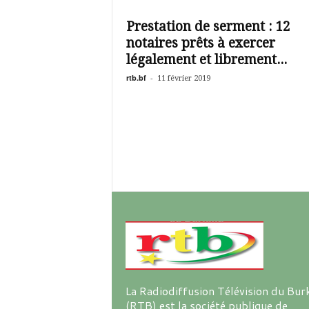
é
v
Prestation de serment : 12
i
notaires prêts à exercer
s
i
légalement et librement...
o
rtb.bf
-
11 février 2019
n
d
u
B
u
r
k
i
n
a
La Radiodiffusion Télévision du Bur
(RTB) est la société publique de