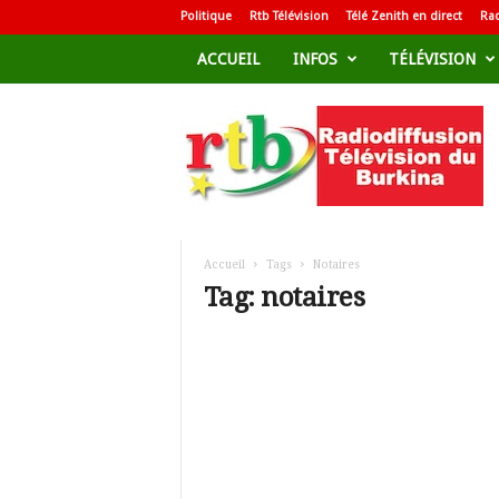
Politique
Rtb Télévision
Télé Zenith en direct
Rad
ACCUEIL
INFOS
TÉLÉVISION
R
a
d
i
o
d
i
f
Accueil
Tags
Notaires
f
Tag: notaires
u
s
i
o
n
T
é
l