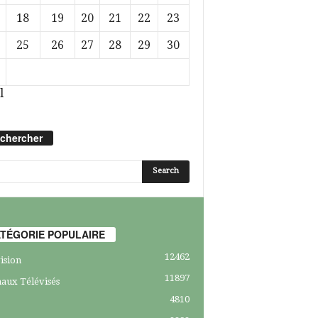
18
19
20
21
22
23
25
26
27
28
29
30
l
chercher
TÉGORIE POPULAIRE
12462
ision
11897
aux Télévisés
4810