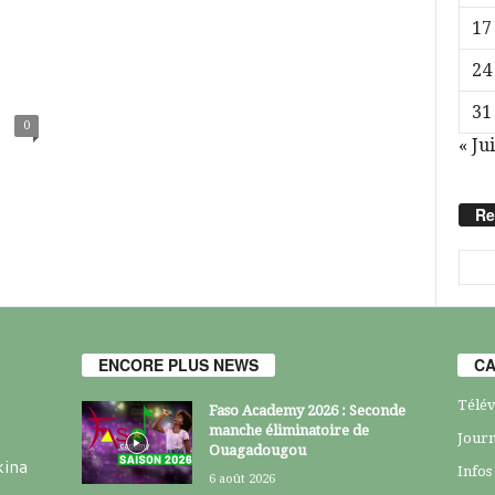
17
24
31
0
« Jui
Re
ENCORE PLUS NEWS
CA
Télév
Faso Academy 2026 : Seconde
manche éliminatoire de
Journ
Ouagadougou
kina
Infos
6 août 2026