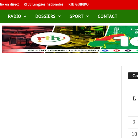
io en direct
RTB3 Langues nationales
RTB GUIRIKO
RADIO
DOSSIERS
SPORT
CONTACT
Ca
L
3
10