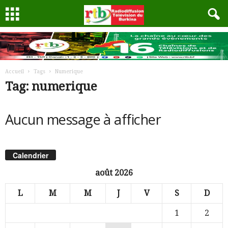
Accueil
Tags
Numerique
Tag: numerique
Aucun message à afficher
Calendrier
août 2026
L
M
M
J
V
S
D
1
2