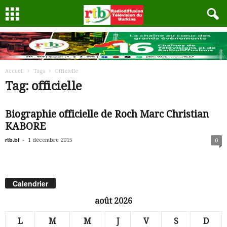
Accueil
Tags
Officielle
Tag: officielle
Biographie officielle de Roch Marc Christian
KABORE
rtb.bf
-
1 décembre 2015
0
Calendrier
août 2026
L
M
M
J
V
S
D