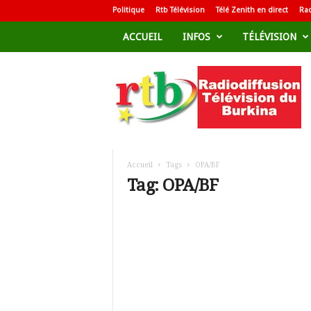
Politique
Rtb Télévision
Télé Zenith en direct
Rad
ACCUEIL
INFOS
TÉLÉVISION
R
a
d
i
o
d
i
f
Accueil
Tags
OPA/BF
f
Tag: OPA/BF
u
s
i
o
n
T
é
l