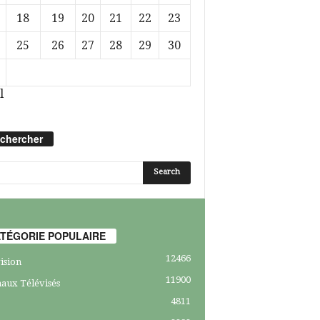
18
19
20
21
22
23
25
26
27
28
29
30
l
chercher
TÉGORIE POPULAIRE
12466
ision
11900
aux Télévisés
4811