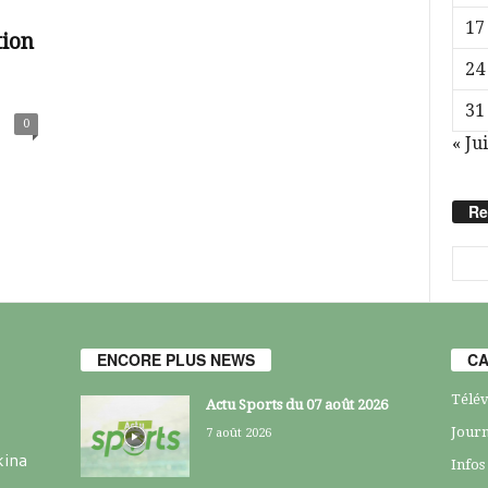
17
tion
24
31
0
« Jui
Re
ENCORE PLUS NEWS
CA
Télév
Actu Sports du 07 août 2026
Journ
7 août 2026
kina
Infos