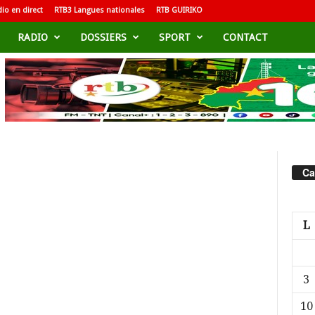
io en direct
RTB3 Langues nationales
RTB GUIRIKO
RADIO
DOSSIERS
SPORT
CONTACT
Ca
L
3
10