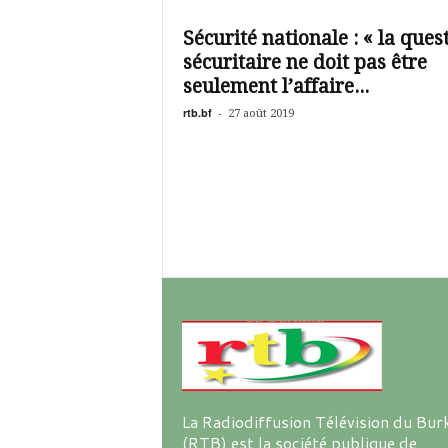
é
v
Sécurité nationale : « la ques
i
sécuritaire ne doit pas être
s
i
seulement l’affaire...
o
rtb.bf
-
27 août 2019
n
d
u
B
u
r
k
i
n
a
La Radiodiffusion Télévision du Bur
(RTB) est la société publique de