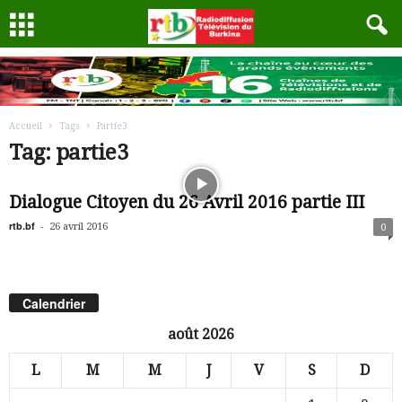
Accueil
Tags
Partie3
Tag: partie3
Dialogue Citoyen du 26 Avril 2016 partie III
rtb.bf
-
26 avril 2016
0
Calendrier
août 2026
L
M
M
J
V
S
D