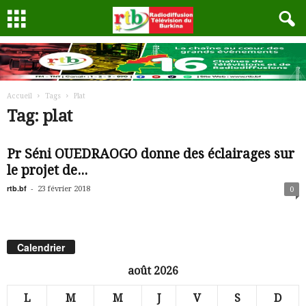
Accueil
Tags
Plat
Tag: plat
Pr Séni OUEDRAOGO donne des éclairages sur
le projet de...
rtb.bf
-
23 février 2018
0
Calendrier
août 2026
L
M
M
J
V
S
D