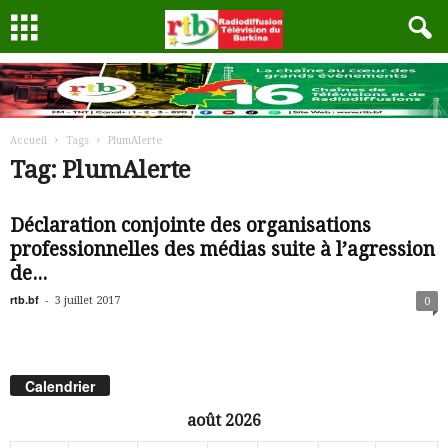
Accueil
Tags
PlumAlerte
Tag: PlumAlerte
Déclaration conjointe des organisations
professionnelles des médias suite à l’agression
de...
rtb.bf
-
3 juillet 2017
0
Calendrier
août 2026