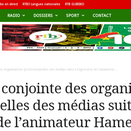
io en direct
RTB3 Langues nationales
RTB GUIRIKO
RADIO
DOSSIERS
SPORT
CONTACT
s organisations professionnelles des médias suite à l’agression de l’animateur...
 conjointe des organ
elles des médias suit
 de l’animateur Hame