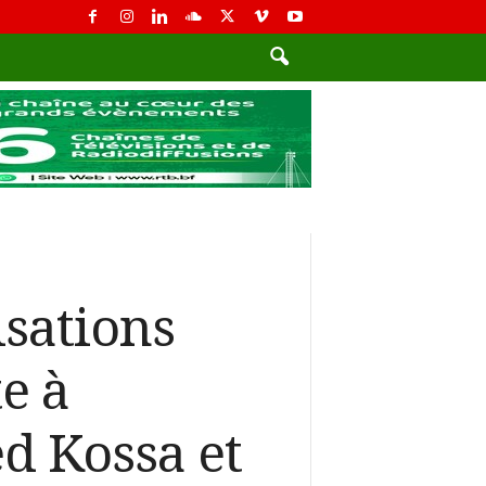
isations
e à
d Kossa et