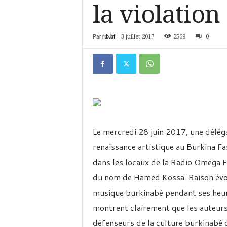
é
la violation
v
i
s
Par
rtb.bf
-
3 juillet 2017
2569
0
i
o
n
d
u
B
u
r
k
Le mercredi 28 juin 2017, une déléga
i
renaissance artistique au Burkina Fa
n
a
dans les locaux de la Radio Omega FM
du nom de Hamed Kossa. Raison évoqu
musique burkinabè pendant ses heures
montrent clairement que les auteurs
défenseurs de la culture burkinabè 