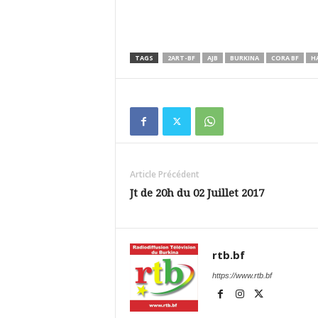
TAGS
2ART-BF
AJB
BURKINA
CORA BF
H
Article Précédent
Jt de 20h du 02 Juillet 2017
rtb.bf
https://www.rtb.bf