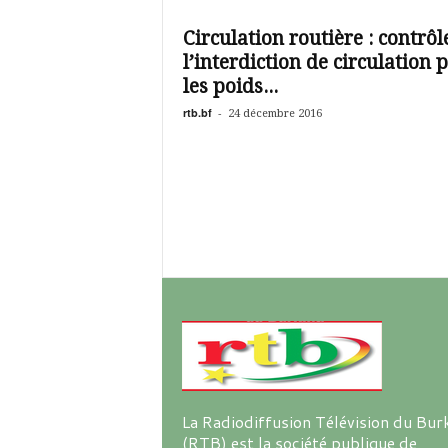
é
v
Circulation routière : contrôl
i
l’interdiction de circulation 
s
i
les poids...
o
rtb.bf
-
24 décembre 2016
n
d
u
B
u
r
k
i
n
a
La Radiodiffusion Télévision du Bur
(RTB) est la société publique de