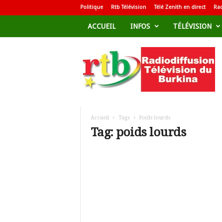
Politique
Rtb Télévision
Télé Zenith en direct
Rad
ACCUEIL
INFOS
TÉLÉVISION
R
a
d
i
o
d
i
f
Accueil
Tags
Poids lourds
f
Tag: poids lourds
u
s
i
o
n
T
é
l