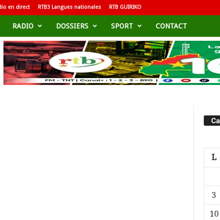
io en direct
RTB3 Langues nationales
RTB GUIRIKO
RADIO
DOSSIERS
SPORT
CONTACT
Ca
L
3
10