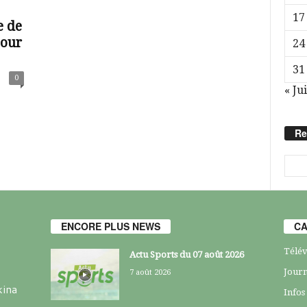
17
e de
pour
24
31
0
« Jui
Re
ENCORE PLUS NEWS
CA
Télév
Actu Sports du 07 août 2026
Journ
7 août 2026
kina
Infos