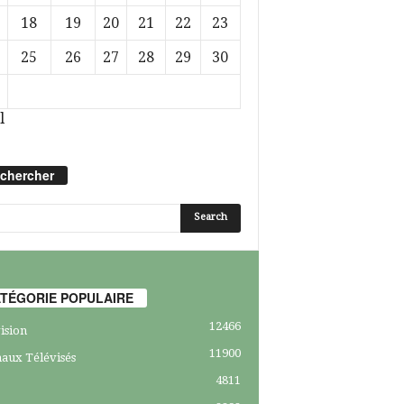
18
19
20
21
22
23
25
26
27
28
29
30
l
chercher
TÉGORIE POPULAIRE
12466
ision
11900
aux Télévisés
4811