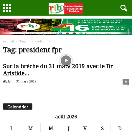
Accueil
Tags
President fpr
Tag: president fpr
Sur la brèche du 31 mars 2019 avec le Dr
Aristide...
rtb.bf
-
31 mars 2019
0
Calendrier
août 2026
L
M
M
J
V
S
D